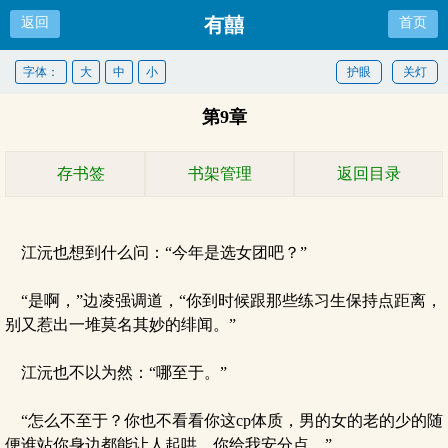
有囍
返回
首页
字体：
大
中
小
护眼
关灯
第9章
存书签
书架管理
返回目录
江沅也想到什么问：“今年是选女团吧？”
“是啊，”边凌强调道，“你到时候跟那些练习生保持点距离，
别又惹出一堆莫名其妙的绯闻。”
江沅也不以为然：“哪至于。”
“怎么不至于？你也不看看你这cp体质，男的女的老的少的随
便谁站你身边都能让人起哄，你给我安分点。”