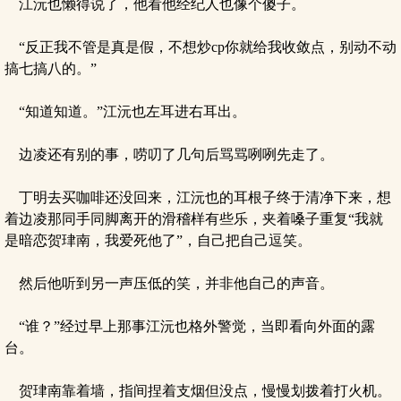
江沅也懒得说了，他看他经纪人也像个傻子。
“反正我不管是真是假，不想炒cp你就给我收敛点，别动不动
搞七搞八的。”
“知道知道。”江沅也左耳进右耳出。
边凌还有别的事，唠叨了几句后骂骂咧咧先走了。
丁明去买咖啡还没回来，江沅也的耳根子终于清净下来，想
着边凌那同手同脚离开的滑稽样有些乐，夹着嗓子重复“我就
是暗恋贺珒南，我爱死他了”，自己把自己逗笑。
然后他听到另一声压低的笑，并非他自己的声音。
“谁？”经过早上那事江沅也格外警觉，当即看向外面的露
台。
贺珒南靠着墙，指间捏着支烟但没点，慢慢划拨着打火机。