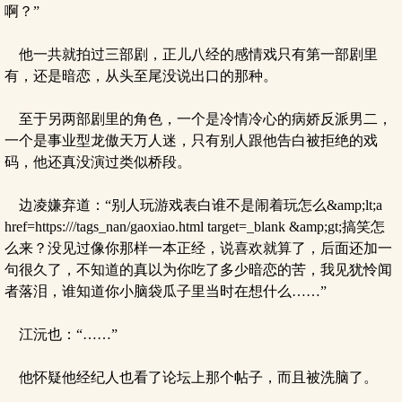
啊？”
他一共就拍过三部剧，正儿八经的感情戏只有第一部剧里
有，还是暗恋，从头至尾没说出口的那种。
至于另两部剧里的角色，一个是冷情冷心的病娇反派男二，
一个是事业型龙傲天万人迷，只有别人跟他告白被拒绝的戏
码，他还真没演过类似桥段。
边凌嫌弃道：“别人玩游戏表白谁不是闹着玩怎么&amp;lt;a
href=https:///tags_nan/gaoxiao.html target=_blank &amp;gt;搞笑怎
么来？没见过像你那样一本正经，说喜欢就算了，后面还加一
句很久了，不知道的真以为你吃了多少暗恋的苦，我见犹怜闻
者落泪，谁知道你小脑袋瓜子里当时在想什么……”
江沅也：“……”
他怀疑他经纪人也看了论坛上那个帖子，而且被洗脑了。