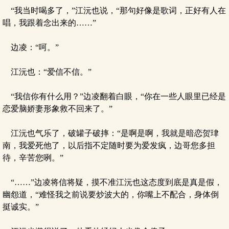
“我当时喝多了，”江沅也说，“那句好像是歌词，正好有人在
唱，我跟着念出来的……”
边凌：“呵。”
江沅也：“爱信不信。”
“我信你有什么用？”边凌翻着白眼，“你在一些人眼里已经是
恋爱脑娇妻形象救不回来了。”
江沅也气乐了，破罐子破摔：“是啊是啊，我就是暗恋贺珒
南，我爱死他了，以后指不定随时要为爱发疯，边哥您多担
待，辛苦您咧。”
“……”边凌将信将疑，摸不准江沅也这态度到底是真是假，
幽怨道，“难怪我之前说要炒波大的，你嘴上不配合，身体倒
挺诚实。”