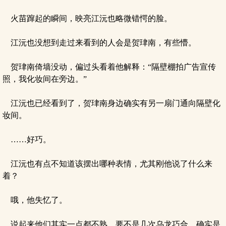
火苗蹿起的瞬间，映亮江沅也略微错愕的脸。
江沅也没想到走过来看到的人会是贺珒南，有些懵。
贺珒南倚墙没动，偏过头看着他解释：“隔壁棚拍广告宣传
照，我化妆间在旁边。”
江沅也已经看到了，贺珒南身边确实有另一扇门通向隔壁化
妆间。
……好巧。
江沅也有点不知道该摆出哪种表情，尤其刚他说了什么来
着？
哦，他失忆了。
说起来他们其实一点都不熟，要不是几次乌龙巧合，确实是