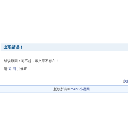
出现错误！
错误原因：对不起，该文章不存在！
请
返 回
并修正
[
关
版权所有©
m4n8小说网