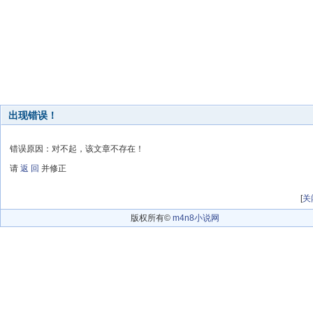
出现错误！
错误原因：对不起，该文章不存在！
请
返 回
并修正
[
关
版权所有©
m4n8小说网