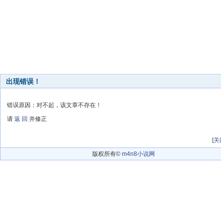
出现错误！
错误原因：对不起，该文章不存在！
请
返 回
并修正
[
关
版权所有©
m4n8小说网