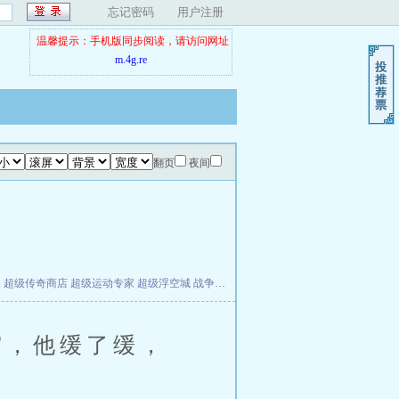
忘记密码
用户注册
温馨提示：手机版同步阅读，请访问网址
m.4g.re
翻页
夜间
夫
超级传奇商店
超级运动专家
超级浮空城
战争天堂
混元道纪
教练万岁
都市全能巨星
，他缓了缓，