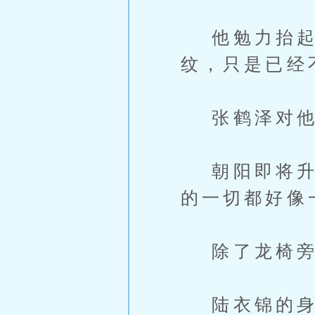
他勉力抬起左
纹，只是已经
张鹤泽对他
朝阳即将升起
的一切都好像
除了龙椅旁
陆衣锦的身体