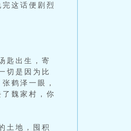
说完这话便剧烈
。
汤匙出生，寄
一切是因为比
了张鹤泽一眼，
去了魏家村，你
的土地，囤积