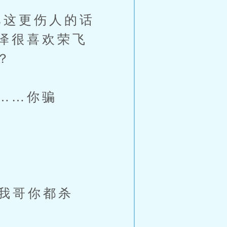
这更伤人的话
泽很喜欢荣飞
？
……你骗
我哥你都杀