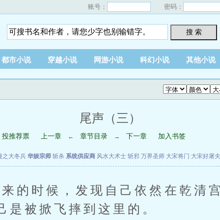
账号：
密码：
搜 索
都市小说
穿越小说
网游小说
科幻小说
其他小说
尾声（三）
投推荐票
上一章
章节目录
下一章
加入书签
←
→
漫之大冬兵
华娱宗师
斩杀
系统供应商
风水大术士
斩邪
万界圣师
大宋将门
大宋好屠
的时候，发现自己依然在乾清宫
己是被掀飞摔到这里的。