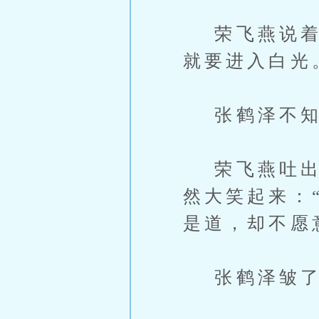
荣飞燕说着便
就要进入白光
张鹤泽不知
荣飞燕吐出两
然大笑起来：
是道，却不愿
张鹤泽皱了皱