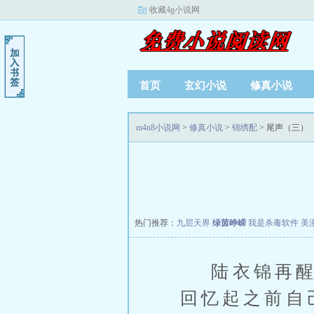
收藏4g小说网
首页
玄幻小说
修真小说
m4n8小说网
>
修真小说
>
锦绣配
> 尾声（三）
热门推荐：
九层天界
绿茵峥嵘
我是杀毒软件
美
陆衣锦再醒来
回忆起之前自