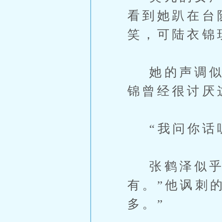
看到她趴在台
笑，可陆衣锦
她的声调似乎
锦曾经很讨厌
“我问你话呢
张鹤泽似乎有
有。”他讽刺
多。”