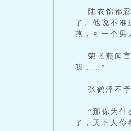
陆衣锦都忍不
了。他说不准
燕，可一个男
荣飞燕闻言果
我……”
张鹤泽不予
“那你为什么
了，天下人你