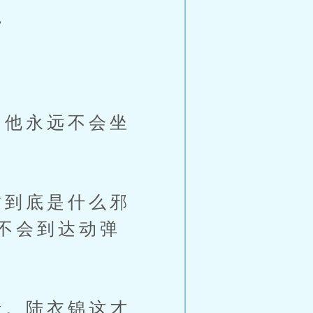
。
他永远不会坐
到底是什么邪
不会到达动弹
。陆衣锦这才