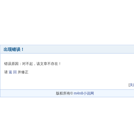
出现错误！
错误原因：对不起，该文章不存在！
请
返 回
并修正
[
关
版权所有©
m4n8小说网