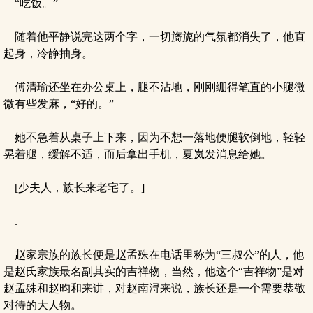
“吃饭。”
随着他平静说完这两个字，一切旖旎的气氛都消失了，他直
起身，冷静抽身。
傅清瑜还坐在办公桌上，腿不沾地，刚刚绷得笔直的小腿微
微有些发麻，“好的。”
她不急着从桌子上下来，因为不想一落地便腿软倒地，轻轻
晃着腿，缓解不适，而后拿出手机，夏岚发消息给她。
[少夫人，族长来老宅了。]
.
赵家宗族的族长便是赵孟殊在电话里称为“三叔公”的人，他
是赵氏家族最名副其实的吉祥物，当然，他这个“吉祥物”是对
赵孟殊和赵昀和来讲，对赵南浔来说，族长还是一个需要恭敬
对待的大人物。