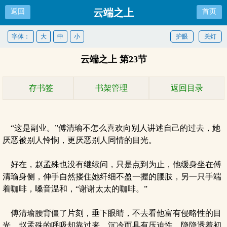
云端之上
返回
首页
字体：
大
中
小
护眼
关灯
云端之上 第23节
存书签
书架管理
返回目录
“这是副业。”傅清瑜不怎么喜欢向别人讲述自己的过去，她
厌恶被别人怜悯，更厌恶别人同情的目光。
好在，赵孟殊也没有继续问，只是点到为止，他缓身坐在傅
清瑜身侧，伸手自然搂住她纤细不盈一握的腰肢，另一只手端
着咖啡，嗓音温和，“谢谢太太的咖啡。”
傅清瑜腰背僵了片刻，垂下眼睛，不去看他富有侵略性的目
光，赵孟殊的呼吸却靠过来，沉冷而具有压迫性，隐隐透着初