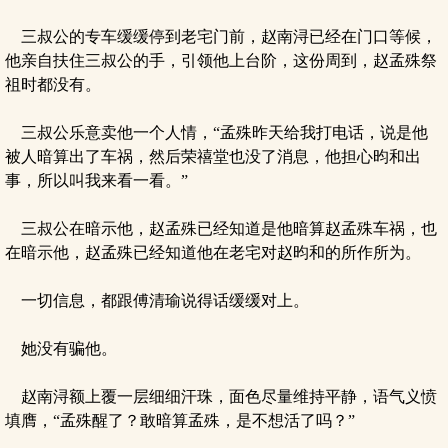
三叔公的专车缓缓停到老宅门前，赵南浔已经在门口等候，
他亲自扶住三叔公的手，引领他上台阶，这份周到，赵孟殊祭
祖时都没有。
三叔公乐意卖他一个人情，“孟殊昨天给我打电话，说是他
被人暗算出了车祸，然后荣禧堂也没了消息，他担心昀和出
事，所以叫我来看一看。”
三叔公在暗示他，赵孟殊已经知道是他暗算赵孟殊车祸，也
在暗示他，赵孟殊已经知道他在老宅对赵昀和的所作所为。
一切信息，都跟傅清瑜说得话缓缓对上。
她没有骗他。
赵南浔额上覆一层细细汗珠，面色尽量维持平静，语气义愤
填膺，“孟殊醒了？敢暗算孟殊，是不想活了吗？”