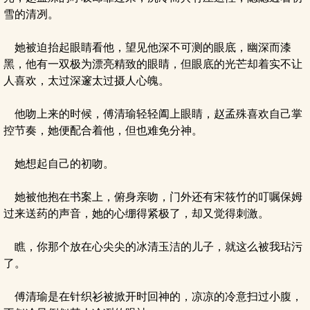
雪的清冽。
她被迫抬起眼睛看他，望见他深不可测的眼底，幽深而漆
黑，他有一双极为漂亮精致的眼睛，但眼底的光芒却着实不让
人喜欢，太过深邃太过摄人心魄。
他吻上来的时候，傅清瑜轻轻阖上眼睛，赵孟殊喜欢自己掌
控节奏，她便配合着他，但也难免分神。
她想起自己的初吻。
她被他抱在书案上，俯身亲吻，门外还有宋筱竹的叮嘱保姆
过来送药的声音，她的心绷得紧极了，却又觉得刺激。
瞧，你那个放在心尖尖的冰清玉洁的儿子，就这么被我玷污
了。
傅清瑜是在针织衫被掀开时回神的，凉凉的冷意扫过小腹，