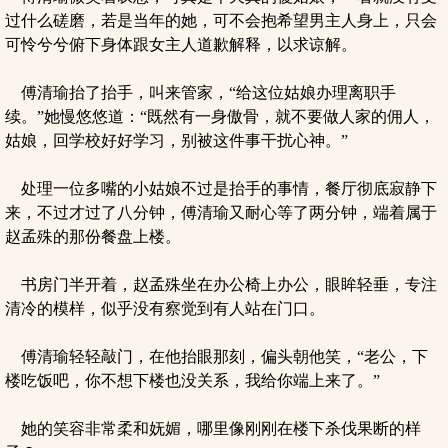
过什么磋磨，若是当年的她，可不会抱希望男主人身上，只会
可怜兮兮俯下身体跟女主人道歉解释，以求谅解。
傅清瑜抬了抬手，叫来管家，“给这位姑娘办理离职手
续。”她慢悠悠道：“既然有一身傲骨，就不要做人家的佣人，
姑娘，回学校好好学习，别被这件事干扰心神。”
处理一位多嘴的小姑娘不过是抬手的事情，餐厅彻底寂静下
来，不过才过了八分钟，傅清瑜又耐心等了两分钟，端着属于
赵孟殊的那份餐盘上楼。
书房门半开着，赵孟殊坐在办公椅上办公，眼眸轻垂，专注
清冷的模样，似乎没有察觉到有人站在门口。
傅清瑜轻轻敲门，在他抬眼那刻，偏头朝他笑，“老公，下
楼吃饭吧，你不想下楼也没关系，我给你端上来了。”
她的笑容非常柔和妩媚，哪里像刚刚在楼下杀伐果断的样