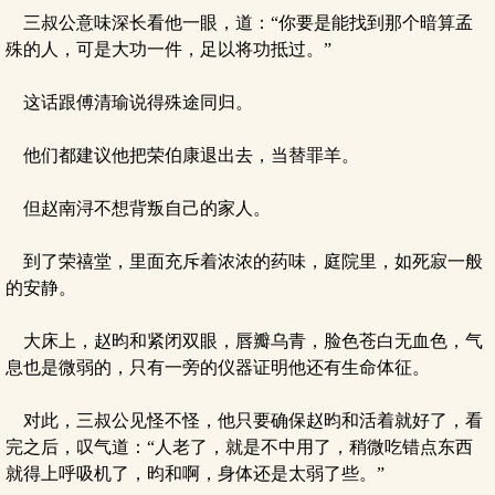
三叔公意味深长看他一眼，道：“你要是能找到那个暗算孟
殊的人，可是大功一件，足以将功抵过。”
这话跟傅清瑜说得殊途同归。
他们都建议他把荣伯康退出去，当替罪羊。
但赵南浔不想背叛自己的家人。
到了荣禧堂，里面充斥着浓浓的药味，庭院里，如死寂一般
的安静。
大床上，赵昀和紧闭双眼，唇瓣乌青，脸色苍白无血色，气
息也是微弱的，只有一旁的仪器证明他还有生命体征。
对此，三叔公见怪不怪，他只要确保赵昀和活着就好了，看
完之后，叹气道：“人老了，就是不中用了，稍微吃错点东西
就得上呼吸机了，昀和啊，身体还是太弱了些。”