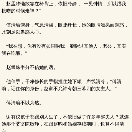
赵孟殊懒散靠在椅背上，依旧冷静，“一见钟情，所以跟我
接吻的时候走神？”
傅清瑜俯身，气息清幽，眼睫纤长，她的眼睛漂亮而魅惑，
此刻足以蛊惑人心。
“我在想，你有没有如同吻我一般吻过其他人，老公，其实
我在吃醋。”
赵孟殊半分不信她的话。
他伸手，干净修长的手指捏住她下颌，声线清冷，“傅清
瑜，记住你的身份，赵家不允许有朝三暮四的女主人。”
傅清瑜不以为然。
谢有仪孩子都跟别人生了，不依旧做了许多年赵夫人？就连
她那个婆婆陈敏静，在跟赵昀和婚姻存续期间，也算不得清
白。