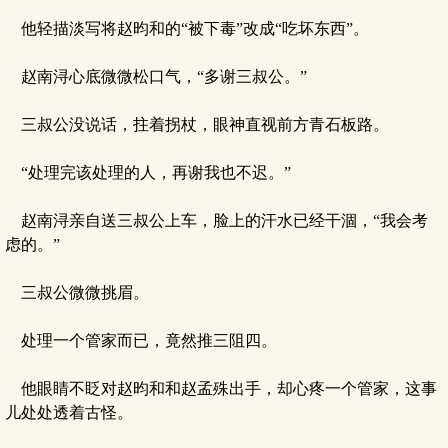
他轻描淡写将赵昀和的“被下毒”改成“吃坏东西”。
赵南浔心底微微松口气，“多谢三叔公。”
三叔公没说话，拄着拐杖，眼神直视前方青石板路。
“处理完该处理的人，再谢我也不迟。”
赵南浔亲自送三叔公上车，脸上的汗水已经干涸，“我会考
虑的。”
三叔公微微挑眉。
处理一个管家而已，竟然推三阻四。
他眼睛不眨对赵昀和和赵孟殊出手，却心疼一个管家，这事
儿处处透着古怪。