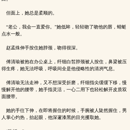
但面上，她总是柔顺的。
“老公，我会一直爱你。”她低眸，轻轻吻了吻他的唇，蜻蜓
点水一般。
赵孟殊伸手按住她脖颈，吻得很深。
傅清瑜被抱在办公桌上，纤细白皙脖颈被人按住，鼻梁被压
得生疼，她无法呼吸，呼吸间全是他侵略性的清冽气息。
傅清瑜无法走神，又不想深受折磨，纤细指尖缓缓下移，慢
慢解开他的腰带，她手指灵活，一心二用下也轻松解开皮质双
面腰带。
她的手往下伸，在即将握住的时候，手腕被人陡然握住，男
人掌心灼热，抬起眼，他深邃漆黑的目光攫取她。