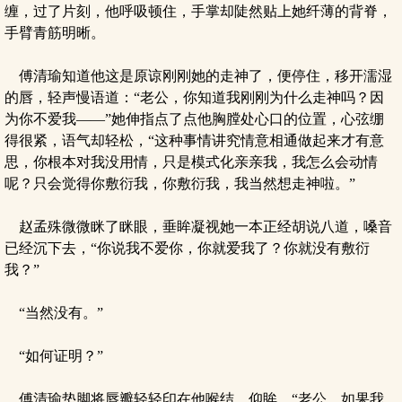
缠，过了片刻，他呼吸顿住，手掌却陡然贴上她纤薄的背脊，
手臂青筋明晰。
傅清瑜知道他这是原谅刚刚她的走神了，便停住，移开濡湿
的唇，轻声慢语道：“老公，你知道我刚刚为什么走神吗？因
为你不爱我——”她伸指点了点他胸膛处心口的位置，心弦绷
得很紧，语气却轻松，“这种事情讲究情意相通做起来才有意
思，你根本对我没用情，只是模式化亲亲我，我怎么会动情
呢？只会觉得你敷衍我，你敷衍我，我当然想走神啦。”
赵孟殊微微眯了眯眼，垂眸凝视她一本正经胡说八道，嗓音
已经沉下去，“你说我不爱你，你就爱我了？你就没有敷衍
我？”
“当然没有。”
“如何证明？”
傅清瑜垫脚将唇瓣轻轻印在他喉结，仰眸，“老公，如果我