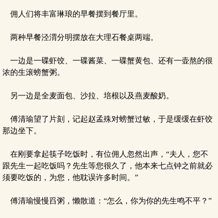
佣人们将丰富琳琅的早餐摆到餐厅里。
两种早餐泾渭分明摆放在大理石餐桌两端。
一边是一碟虾饺、一碟酱菜、一碟蟹黄包、还有一壶熬的很
浓的生滚螃蟹粥。
另一边是全麦面包、沙拉、培根以及燕麦酸奶。
傅清瑜望了片刻，记起赵孟殊对螃蟹过敏，于是缓缓在虾饺
那边坐下。
在刚要拿起筷子吃饭时，有位佣人忽然出声，“夫人，您不
跟先生一起吃饭吗？先生等您很久了，他本来七点钟之前就必
须要吃饭的，为您，他耽误许多时间。”
傅清瑜慢慢舀粥，懒散道：“怎么，你为你的先生鸣不平？”