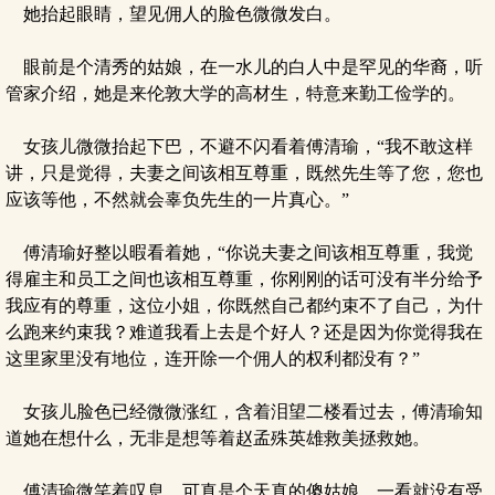
她抬起眼睛，望见佣人的脸色微微发白。
眼前是个清秀的姑娘，在一水儿的白人中是罕见的华裔，听
管家介绍，她是来伦敦大学的高材生，特意来勤工俭学的。
女孩儿微微抬起下巴，不避不闪看着傅清瑜，“我不敢这样
讲，只是觉得，夫妻之间该相互尊重，既然先生等了您，您也
应该等他，不然就会辜负先生的一片真心。”
傅清瑜好整以暇看着她，“你说夫妻之间该相互尊重，我觉
得雇主和员工之间也该相互尊重，你刚刚的话可没有半分给予
我应有的尊重，这位小姐，你既然自己都约束不了自己，为什
么跑来约束我？难道我看上去是个好人？还是因为你觉得我在
这里家里没有地位，连开除一个佣人的权利都没有？”
女孩儿脸色已经微微涨红，含着泪望二楼看过去，傅清瑜知
道她在想什么，无非是想等着赵孟殊英雄救美拯救她。
傅清瑜微笑着叹息，可真是个天真的傻姑娘，一看就没有受