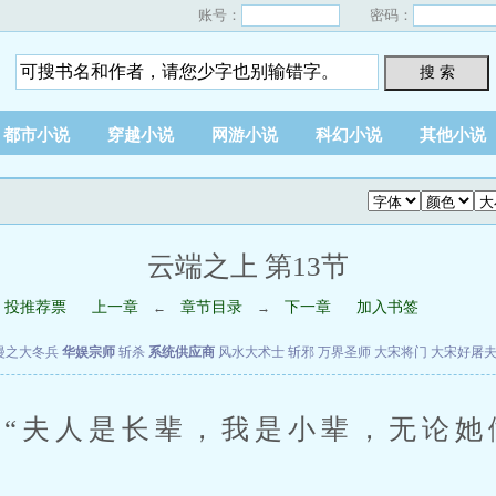
账号：
密码：
搜 索
都市小说
穿越小说
网游小说
科幻小说
其他小说
云端之上 第13节
投推荐票
上一章
章节目录
下一章
加入书签
←
→
漫之大冬兵
华娱宗师
斩杀
系统供应商
风水大术士
斩邪
万界圣师
大宋将门
大宋好屠
夫人是长辈，我是小辈，无论她
”