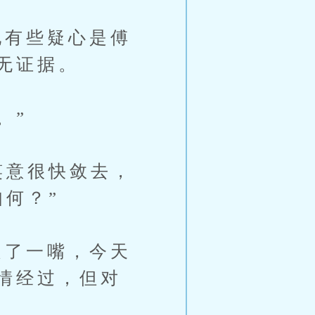
有些疑心是傅
无证据。
。”
笑意很快敛去，
何？”
了一嘴，今天
情经过，但对