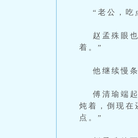
“老公，吃点
赵孟殊眼也不
着。”
他继续慢条
傅清瑜端起碗
炖着，倒现在
点。”