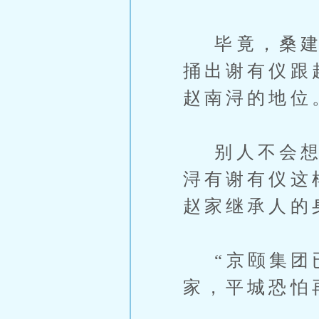
毕竟，桑建军
捅出谢有仪跟
赵南浔的地位
别人不会想谢
浔有谢有仪这
赵家继承人的
“京颐集团已
家，平城恐怕