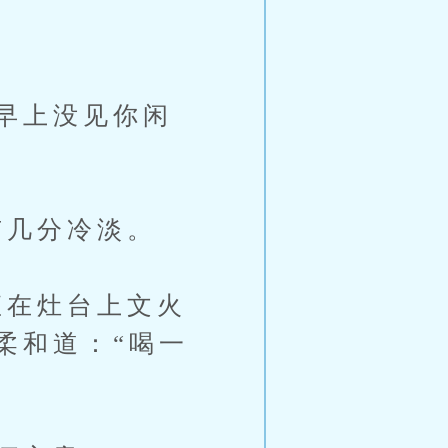
早上没见你闲
几分冷淡。
在灶台上文火
柔和道：“喝一