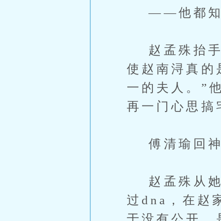
——他都知
赵孟殊抬手，
使赵南浔真的
一的夫人。”
再一门心思搞
傅清瑜回神
赵孟殊从她手
过dna，在
于没有公开，