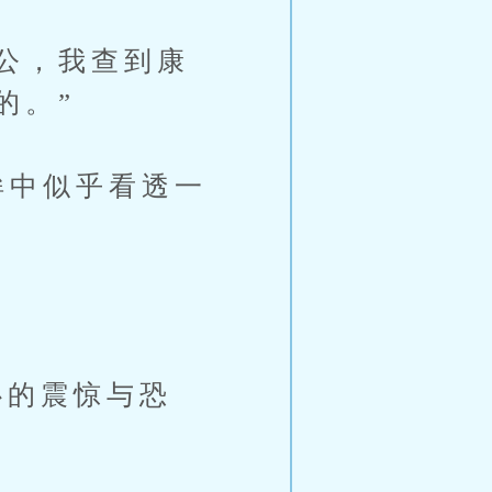
公，我查到康
的。”
眸中似乎看透一
的震惊与恐