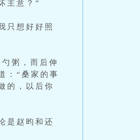
坏主意？”
我只想好好照
勺粥，而后伸
道：“桑家的事
做的，以后你
论是赵昀和还