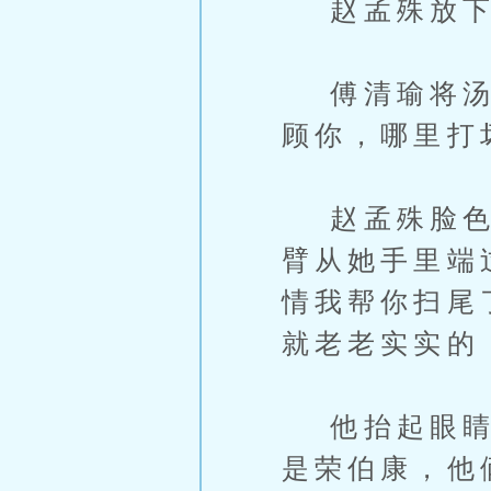
赵孟殊放下书
傅清瑜将汤匙
顾你，哪里打
赵孟殊脸色并
臂从她手里端
情我帮你扫尾
就老老实实的
他抬起眼睛，
是荣伯康，他