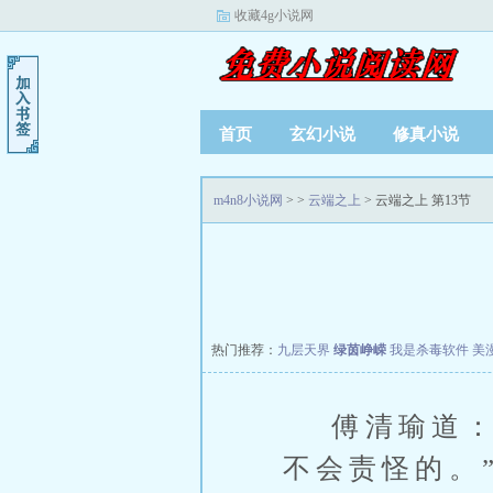
收藏4g小说网
首页
玄幻小说
修真小说
m4n8小说网
>
>
云端之上
> 云端之上 第13节
热门推荐：
九层天界
绿茵峥嵘
我是杀毒软件
美
傅清瑜道：“
不会责怪的。