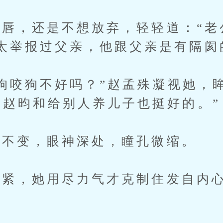
，还是不想放弃，轻轻道：“老
太举报过父亲，他跟父亲是有隔阂
咬狗不好吗？”赵孟殊凝视她，
看赵昀和给别人养儿子也挺好的。”
不变，眼神深处，瞳孔微缩。
紧，她用尽力气才克制住发自内心