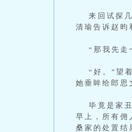
来回试探几次
清瑜告诉赵昀
“那我先走一
“好。”望着
她垂眸给郎思
毕竟是家丑，
早上，所有佣
桑家的处置结