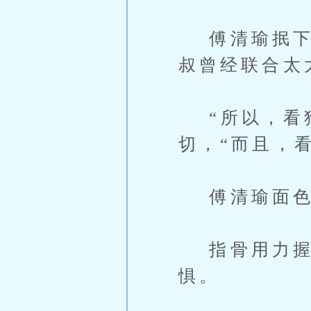
傅清瑜抿下唇
叔曾经联合太
“所以，看狗
切，“而且，
傅清瑜面色
指骨用力握
惧。