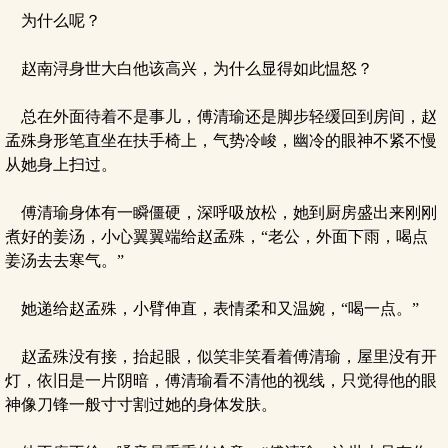
为什么呢？
赵南浔身世大白他该高兴，为什么显得如此愠怒？
总在外面待着不是事儿，傅清瑜还是脚步轻缓回到房间，赵
孟殊身形笔直坐在扶手椅上，气势冷峻，幽冷的眼神不紧不慢
从她身上扫过。
傅清瑜身体有一瞬僵硬，深呼吸放松，她到厨房盛出来刚刚
煮好的姜汤，小心翼翼端给赵孟殊，“老公，外面下雨，喝点
姜汤去去寒气。”
她递给赵孟殊，小臂伸直，表情柔和又温婉，“喝一点。”
赵孟殊没有接，抬起眼，似笑非笑看着傅清瑜，屋里没有开
灯，依旧是一片阴暗，傅清瑜看不清他的视线，只觉得他的眼
神像刀锋一般寸寸割过她的身体发肤。