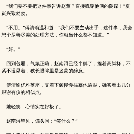
“我们要不要把这件事告诉赵董？直接戳穿他俩的阴谋！”夏
岚兴致勃勃。
“不用。”傅清瑜温和道：“我们不要主动出手，这件事，我会
想个尽善尽美的处理方法，你就当什么都不知道。”
“好。”
回到包厢，气氛正嗨，赵南浔已经半醉了，捏着高脚杯，不
紧不慢晃着，狭长眼眸里是迷蒙的醉意。
傅清瑜优雅落座，支着下颌慢慢描摹他眉眼，确实看出几分
跟谢有仪的相似点。
她轻笑，心情实在好极了。
赵南浔望见，偏头问：“笑什么？”