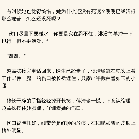
有时候她也觉得惋惜，她为什么还没有死呢？明明已经活得
那么痛苦，怎么还没死呢？
“伤口尽量不要碰水，你要是实在忍不住，淋浴简单冲一下
也行，但不要泡澡。”
“谢谢。”
赵孟殊接完电话回来，医生已经走了，傅清瑜靠在枕头上看
工作邮件，腿上的伤口被长裙遮住，只露出半截白皙如玉的小
腿。
修长干净的手指轻轻撩开长裙，傅清瑜一慌，下意识缩腿，
赵孟殊按住她脚踝，仔细看她的伤口。
伤口被包扎好，绷带旁是红肿的於痕，在细腻如雪的皮肤上
格外明显。