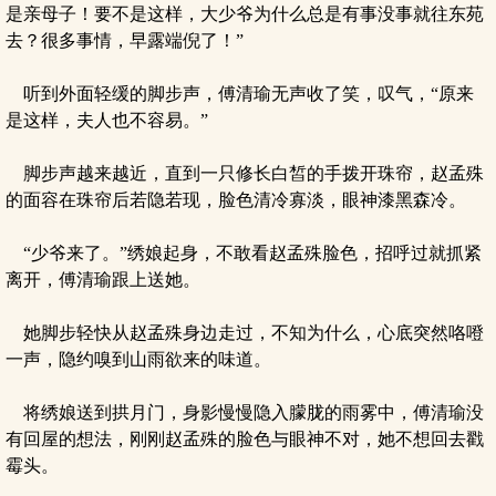
是亲母子！要不是这样，大少爷为什么总是有事没事就往东苑
去？很多事情，早露端倪了！”
听到外面轻缓的脚步声，傅清瑜无声收了笑，叹气，“原来
是这样，夫人也不容易。”
脚步声越来越近，直到一只修长白皙的手拨开珠帘，赵孟殊
的面容在珠帘后若隐若现，脸色清冷寡淡，眼神漆黑森冷。
“少爷来了。”绣娘起身，不敢看赵孟殊脸色，招呼过就抓紧
离开，傅清瑜跟上送她。
她脚步轻快从赵孟殊身边走过，不知为什么，心底突然咯噔
一声，隐约嗅到山雨欲来的味道。
将绣娘送到拱月门，身影慢慢隐入朦胧的雨雾中，傅清瑜没
有回屋的想法，刚刚赵孟殊的脸色与眼神不对，她不想回去戳
霉头。