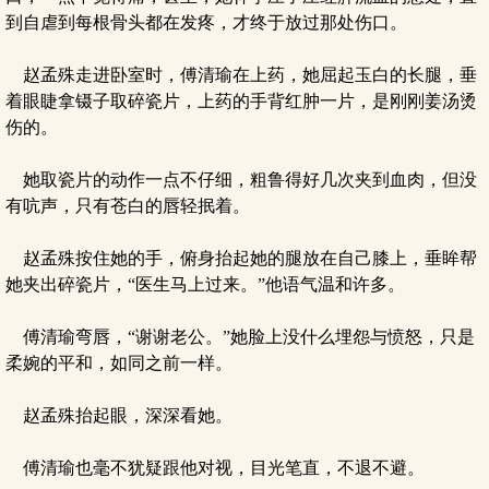
到自虐到每根骨头都在发疼，才终于放过那处伤口。
赵孟殊走进卧室时，傅清瑜在上药，她屈起玉白的长腿，垂
着眼睫拿镊子取碎瓷片，上药的手背红肿一片，是刚刚姜汤烫
伤的。
她取瓷片的动作一点不仔细，粗鲁得好几次夹到血肉，但没
有吭声，只有苍白的唇轻抿着。
赵孟殊按住她的手，俯身抬起她的腿放在自己膝上，垂眸帮
她夹出碎瓷片，“医生马上过来。”他语气温和许多。
傅清瑜弯唇，“谢谢老公。”她脸上没什么埋怨与愤怒，只是
柔婉的平和，如同之前一样。
赵孟殊抬起眼，深深看她。
傅清瑜也毫不犹疑跟他对视，目光笔直，不退不避。