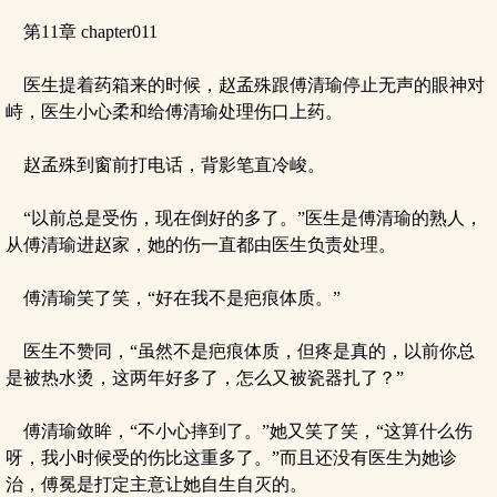
第11章 chapter011
医生提着药箱来的时候，赵孟殊跟傅清瑜停止无声的眼神对
峙，医生小心柔和给傅清瑜处理伤口上药。
赵孟殊到窗前打电话，背影笔直冷峻。
“以前总是受伤，现在倒好的多了。”医生是傅清瑜的熟人，
从傅清瑜进赵家，她的伤一直都由医生负责处理。
傅清瑜笑了笑，“好在我不是疤痕体质。”
医生不赞同，“虽然不是疤痕体质，但疼是真的，以前你总
是被热水烫，这两年好多了，怎么又被瓷器扎了？”
傅清瑜敛眸，“不小心摔到了。”她又笑了笑，“这算什么伤
呀，我小时候受的伤比这重多了。”而且还没有医生为她诊
治，傅冕是打定主意让她自生自灭的。