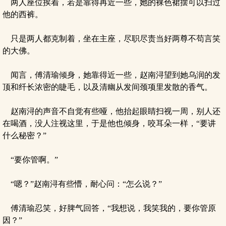
两人座位挨着，若是靠得再近一些，她的裸色裙摆可以扫过
他的西裤。
只是两人都克制着，坐在主座，尽职尽责当好两尊不苟言笑
的大佛。
闻言，傅清瑜倾身，她靠得近一些，赵南浔望到她乌润的发
顶和纤长浓密的睫毛，以及清幽从发间颈项里发散的香气。
赵南浔的声音不自觉有些哑，他抬起眼睛扫视一周，别人还
在喝酒，没人注视这里，于是他也倾身，咬耳朵一样，“要讲
什么秘密？”
“要你管啊。”
“嗯？”赵南浔有些懵，耐心问：“怎么说？”
傅清瑜忍笑，好脾气回答，“我想说，我笑我的，要你管原
因？”