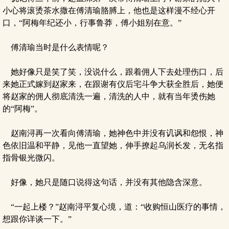
小心将滚烫茶水撒在傅清瑜胳膊上，他也是这样漫不经心开
口，“阿梅年纪还小，行事鲁莽，傅小姐别在意。”
傅清瑜当时是什么表情呢？
她好像只是笑了笑，没说什么，跟着佣人下去处理伤口，后
来她正式嫁到赵家来，在跟谢有仪后宅斗争大获全胜后，她便
将赵家的佣人彻底清洗一遍，清洗的人中，就有当年烫伤她
的“阿梅”。
赵南浔再一次看向傅清瑜，她神色中并没有讥讽和怨恨，神
色依旧温和平静，见他一直望她，伸手撩起乌润长发，无名指
指骨银光微闪。
好像，她只是随口说得这句话，并没有其他隐含深意。
“一起上楼？”赵南浔平复心境，道：“收购恒山医疗的事情，
想跟你详谈一下。”