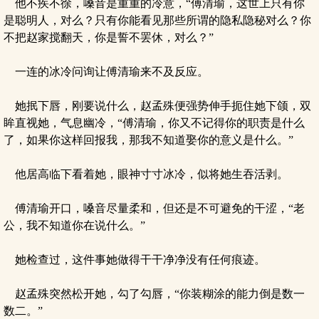
他不疾不徐，嗓音是重重的冷意，“傅清瑜，这世上只有你
是聪明人，对么？只有你能看见那些所谓的隐私隐秘对么？你
不把赵家搅翻天，你是誓不罢休，对么？”
一连的冰冷问询让傅清瑜来不及反应。
她抿下唇，刚要说什么，赵孟殊便强势伸手扼住她下颌，双
眸直视她，气息幽冷，“傅清瑜，你又不记得你的职责是什么
了，如果你这样回报我，那我不知道娶你的意义是什么。”
他居高临下看着她，眼神寸寸冰冷，似将她生吞活剥。
傅清瑜开口，嗓音尽量柔和，但还是不可避免的干涩，“老
公，我不知道你在说什么。”
她检查过，这件事她做得干干净净没有任何痕迹。
赵孟殊突然松开她，勾了勾唇，“你装糊涂的能力倒是数一
数二。”