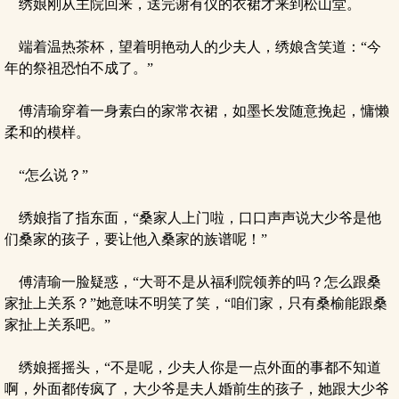
绣娘刚从主院回来，送完谢有仪的衣裙才来到松山堂。
端着温热茶杯，望着明艳动人的少夫人，绣娘含笑道：“今
年的祭祖恐怕不成了。”
傅清瑜穿着一身素白的家常衣裙，如墨长发随意挽起，慵懒
柔和的模样。
“怎么说？”
绣娘指了指东面，“桑家人上门啦，口口声声说大少爷是他
们桑家的孩子，要让他入桑家的族谱呢！”
傅清瑜一脸疑惑，“大哥不是从福利院领养的吗？怎么跟桑
家扯上关系？”她意味不明笑了笑，“咱们家，只有桑榆能跟桑
家扯上关系吧。”
绣娘摇摇头，“不是呢，少夫人你是一点外面的事都不知道
啊，外面都传疯了，大少爷是夫人婚前生的孩子，她跟大少爷