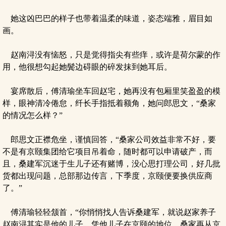
她这凶巴巴的样子也带着温柔的味道，姿态端雅，眉目如
画。
赵南浔没有恼怒，只是觉得指尖有些痒，或许是荷尔蒙的作
用，他很想勾起她鬓边碍眼的碎发抹到她耳后。
宴席散后，傅清瑜坐车回赵宅，她再没有包厢里笑盈盈的模
样，眼神清冷倦怠，纤长手指抵着额角，她问郎思文，“桑家
的情况怎么样？”
郎思文正襟危坐，谨慎回答，“桑家公司效益非常不好，要
不是有京颐集团给它项目吊着命，随时都可以申请破产，而
且，桑建军沉迷于生儿子还有赌博，没心思打理公司，好几批
货都出现问题，总部那边传言，下季度，京颐便要换供应商
了。”
傅清瑜轻轻颔首，“你悄悄找人告诉桑建军，就说赵家养子
赵南浔其实是他的儿子，凭他儿子在京颐的地位，桑家再从京