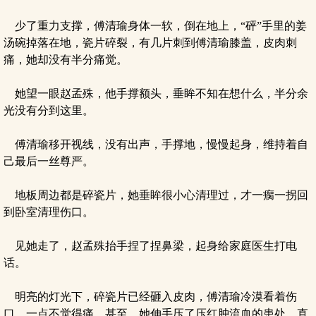
少了重力支撑，傅清瑜身体一软，倒在地上，“砰”手里的姜
汤碗掉落在地，瓷片碎裂，有几片刺到傅清瑜膝盖，皮肉刺
痛，她却没有半分痛觉。
她望一眼赵孟殊，他手撑额头，垂眸不知在想什么，半分余
光没有分到这里。
傅清瑜移开视线，没有出声，手撑地，慢慢起身，维持着自
己最后一丝尊严。
地板周边都是碎瓷片，她垂眸很小心清理过，才一瘸一拐回
到卧室清理伤口。
见她走了，赵孟殊抬手捏了捏鼻梁，起身给家庭医生打电
话。
明亮的灯光下，碎瓷片已经砸入皮肉，傅清瑜冷漠看着伤
口，一点不觉得痛，甚至，她伸手压了压红肿流血的患处，直