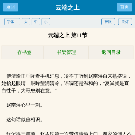
云端之上
返回
首页
字体：
大
中
小
护眼
关灯
云端之上 第11节
存书签
书架管理
返回目录
傅清瑜正垂眸看手机消息，冷不丁听到赵南浔自来熟搭话，
她抬起眼睛，眼眸莹润清冷，语调还是温和的，“夏岚就是直
白性子，大哥您别在意。”
赵南浔心里一刺。
这句话似曾相识。
犹记得三年前，赵孟殊第一次带傅清瑜上门，谢家的佣人不