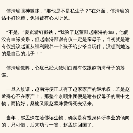
傅清瑜眼神微眯，“那他是不是私生子？”在外面，傅清瑜的
话不好说透，免得被有心人听见。
“不是。”夏岚斩钉截铁，“我验了赵董跟赵南浔的dna，他俩
没有血缘关系，但赵南浔跟谢有仪一定是亲母子，当初就是谢
有仪提议赵董从福利院养一个孩子给少爷当玩伴，没想到她选
的是自己的儿子！”
傅清瑜敛眸，心底已经大致明白谢有仪跟赵南浔母子的筹
谋。
一旦入族谱，赵南浔便正式有了赵家家产的继承权，若是赵
孟殊心不在家产上，那整个京颐集团便是谢有仪母子的囊中之
物，而恰好，桑榆又跟赵孟殊爱得死去活来。
当年，赵孟殊在哈佛读生物，确实是有投身科研事业的倾向
的，只可惜，后来功亏一篑，赵孟殊回国了。